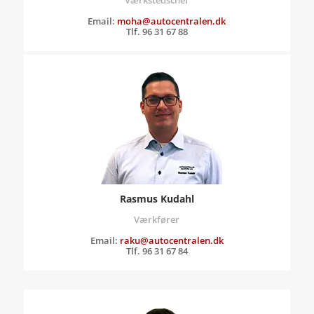
Værkstedschef
Email:
moha@autocentralen.dk
Tlf. 96 31 67 88
Rasmus Kudahl
Værkfører
Email:
raku@autocentralen.dk
Tlf. 96 31 67 84