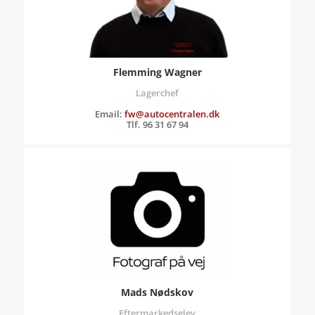
Flemming Wagner
Lagerchef
Email:
fw@autocentralen.dk
Tlf. 96 31 67 94
Mads Nødskov
Eftermarkedselev