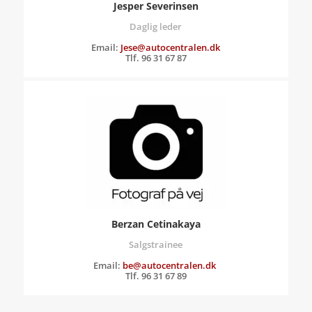
Jesper Severinsen
Daglig leder
Email:
Jese@autocentralen.dk
Tlf. 96 31 67 87
Berzan Cetinakaya
Salgstrainee
Email:
be@autocentralen.dk
Tlf. 96 31 67 89