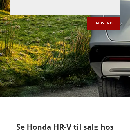
INDSEND
info@autocentralen.dk

98 10 20 30

Håndværkervej 10 9000 Aalborg

Se Honda HR-V til salg hos