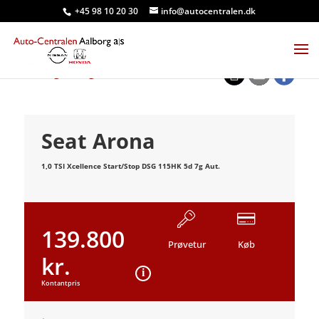
+45 98 10 20 30
info@autocentralen.dk
<
Tilbage til søgeresultat
Seat Arona
1,0 TSI Xcellence Start/Stop DSG 115HK 5d 7g Aut.
139.800
Prøvetur
Køb
kr.
Kontantpris