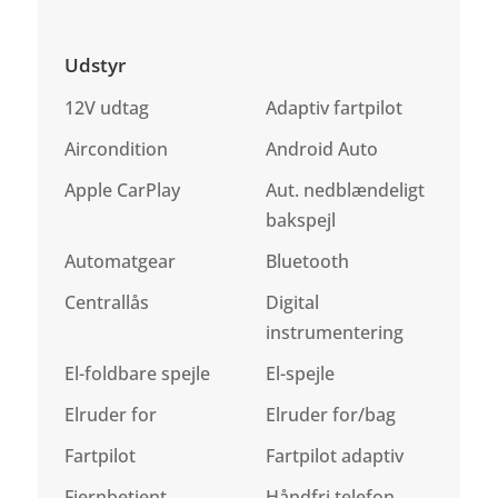
Udstyr
12V udtag
Adaptiv fartpilot
Aircondition
Android Auto
Apple CarPlay
Aut. nedblændeligt
bakspejl
Automatgear
Bluetooth
Centrallås
Digital
instrumentering
El-foldbare spejle
El-spejle
Elruder for
Elruder for/bag
Fartpilot
Fartpilot adaptiv
Fjernbetjent
Håndfri telefon