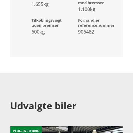
med bremser
1.655kg
1.100kg
Tilkoblingsvægt
Forhandler
uden bremser
referencenummer
600kg
906482
Udvalgte biler
PLUG-IN HYBRID