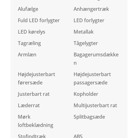
Alufælge
Anhængertræk
Fuld LED forlygter
LED forlygter
LED kørelys
Metallak
Tagræling
Tågelygter
Armlæn
Bagagerumsdække
n
Højdejusterbart
Højdejusterbart
førersæde
passagersæde
Justerbart rat
Kopholder
Læderrat
Multijusterbart rat
Mørk
Splitbagsæde
loftbeklædning
Stofindtræk
ABS