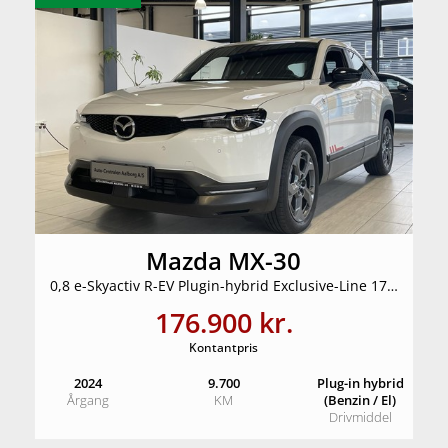
Mazda MX-30
0,8 e-Skyactiv R-EV Plugin-hybrid Exclusive-Line 170HK 5d Trinl. Gear
176.900 kr.
Kontantpris
2024
9.700
Plug-in hybrid
Årgang
KM
(Benzin / El)
Drivmiddel