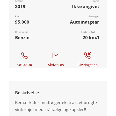
Årgang
Farve
2019
Ikke angivet
Km
Geartype
95.000
Automatgear
Drivmiddel
Forbrug (WLTP)
Benzin
20 km/l
98102030
Skriv til os
Bliv ringet op
Beskrivelse
Bemærk der medfølger ekstra sæt brugte
vinterhjul med stålfælge og kapsler!!