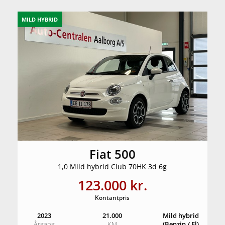
MILD HYBRID
Fiat 500
1,0 Mild hybrid Club 70HK 3d 6g
123.000 kr.
Kontantpris
2023
21.000
Mild hybrid
Årgang
KM
(Benzin / El)