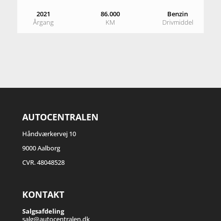
2021
86.000
Benzin
Årgang
KM
Drivmiddel
AUTOCENTRALEN
Håndværkervej 10
9000 Aalborg
CVR. 48048528
KONTAKT
Salgsafdeling
salg@autocentralen.dk