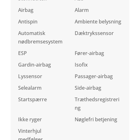
Airbag
Alarm
Antispin
Ambiente belysning
Automatisk
Dæktrykssensor
nødbremsesystem
ESP
Fører-airbag
Gardin-airbag
Isofix
Lyssensor
Passager-airbag
Selealarm
Side-airbag
Startspærre
Træthedsregistreri
ng
Ikke ryger
Nøglefri betjening
Vinterhjul
medfølger