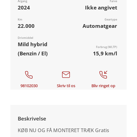
Årgang
Farve
2024
Ikke angivet
Km
Geartype
22.000
Automatgear
Drivmiddel
Mild hybrid
Forbrug (WLTP)
(Benzin / El)
15,9 km/l
98102030
Skriv til os
Bliv ringet op
Beskrivelse
KØB NU OG FÅ MONTERET TRÆK Gratis