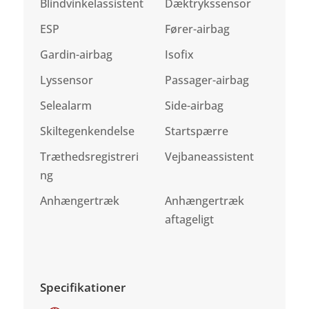
Blindvinkelassistent
Dæktrykssensor
ESP
Fører-airbag
Gardin-airbag
Isofix
Lyssensor
Passager-airbag
Selealarm
Side-airbag
Skiltegenkendelse
Startspærre
Træthedsregistreri
Vejbaneassistent
ng
Anhængertræk
Anhængertræk
aftageligt
Specifikationer