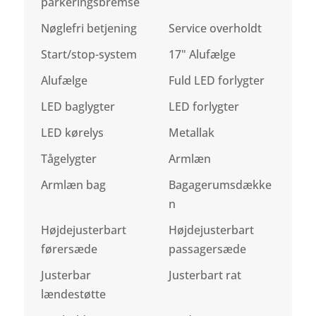
parkeringsbremse
Nøglefri betjening
Service overholdt
Start/stop-system
17" Alufælge
Alufælge
Fuld LED forlygter
LED baglygter
LED forlygter
LED kørelys
Metallak
Tågelygter
Armlæn
Armlæn bag
Bagagerumsdække
n
Højdejusterbart
Højdejusterbart
førersæde
passagersæde
Justerbar
Justerbart rat
lændestøtte