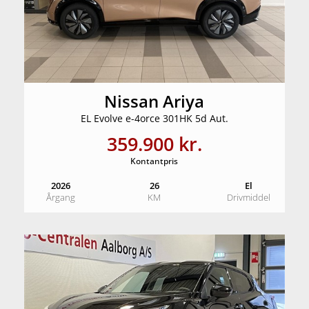
Nissan Ariya
EL Evolve e-4orce 301HK 5d Aut.
359.900 kr.
Kontantpris
2026
26
El
Årgang
KM
Drivmiddel