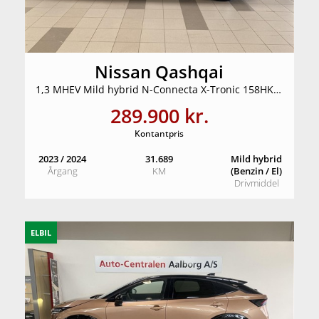
Nissan Qashqai
1,3 MHEV Mild hybrid N-Connecta X-Tronic 158HK 5d 7g Aut.
289.900 kr.
Kontantpris
2023 / 2024
31.689
Mild hybrid
Årgang
KM
(Benzin / El)
Drivmiddel
ELBIL