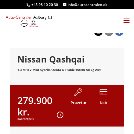
+45 98 10 20 30
info@autocentralen.dk
<
Tilbage til søgeresultat
Nissan Qashqai
1,3 MHEV Mild hybrid Acenta X-Tronic 158HK 5d 7g Aut.
279.900
Prøvetur
Køb
kr.
Kontantpris