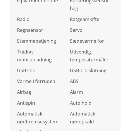
Opvarmet forrude
Parkeringssensor
bag
Radio
Ratgearskifte
Regnsensor
Servo
Stemmebetjening
Sædevarme for
Trådløs
Udvendig
mobilopladning
temperaturmåler
USB stik
USB-C tilslutning
Varme i forruden
ABS
Airbag
Alarm
Antispin
Auto hold
Automatisk
Automatisk
nødbremsesystem
nødopkald