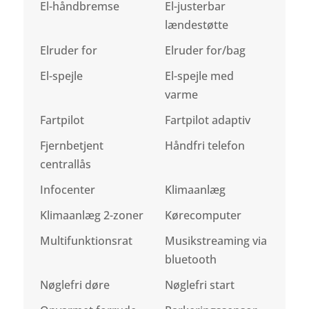
El-håndbremse
El-justerbar
lændestøtte
Elruder for
Elruder for/bag
El-spejle
El-spejle med
varme
Fartpilot
Fartpilot adaptiv
Fjernbetjent
Håndfri telefon
centrallås
Infocenter
Klimaanlæg
Klimaanlæg 2-zoner
Kørecomputer
Multifunktionsrat
Musikstreaming via
bluetooth
Nøglefri døre
Nøglefri start