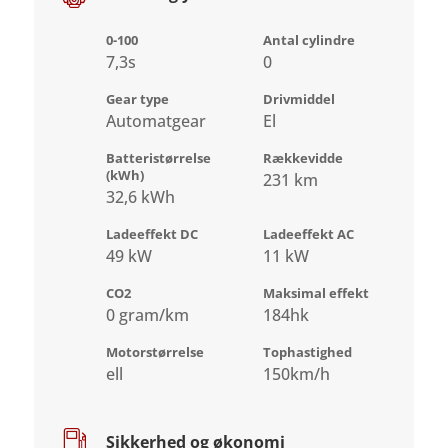
0-100
Antal cylindre
7,3s
0
Gear type
Drivmiddel
Automatgear
El
Batteristørrelse
Rækkevidde
(kWh)
231 km
32,6 kWh
Ladeeffekt DC
Ladeeffekt AC
49 kW
11 kW
CO2
Maksimal effekt
0 gram/km
184hk
Motorstørrelse
Tophastighed
ell
150km/h
Sikkerhed og økonomi