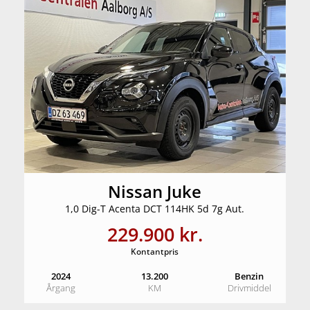
Nissan Juke
1,0 Dig-T Acenta DCT 114HK 5d 7g Aut.
229.900 kr.
Kontantpris
2024
13.200
Benzin
Årgang
KM
Drivmiddel