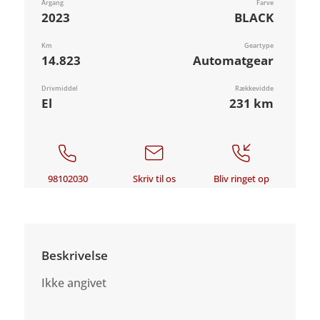
Årgang
Farve
2023
BLACK
Km
Geartype
14.823
Automatgear
Drivmiddel
Rækkevidde
El
231 km
98102030
Skriv til os
Bliv ringet op
Beskrivelse
Ikke angivet