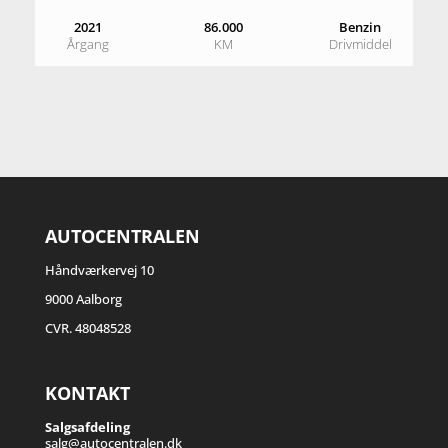
2021
86.000
Benzin
Årgang
KM
Drivmiddel
AUTOCENTRALEN
Håndværkervej 10
9000 Aalborg
CVR. 48048528
KONTAKT
Salgsafdeling
salg@autocentralen.dk