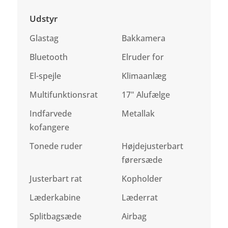
Udstyr
Glastag
Bakkamera
Bluetooth
Elruder for
El-spejle
Klimaanlæg
Multifunktionsrat
17" Alufælge
Indfarvede
Metallak
kofangere
Tonede ruder
Højdejusterbart
førersæde
Justerbart rat
Kopholder
Læderkabine
Læderrat
Splitbagsæde
Airbag