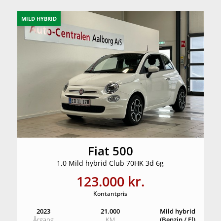
MILD HYBRID
Fiat 500
1,0 Mild hybrid Club 70HK 3d 6g
123.000 kr.
Kontantpris
2023
21.000
Mild hybrid
Årgang
KM
(Benzin / El)