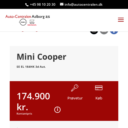
+45 98 10 20 30
info@autocentralen.dk
<
Tilbage til søgeresultat
Mini Cooper
SE EL 184HK 3d Aut.
174.900
Prøvetur
Køb
kr.
Kontantpris